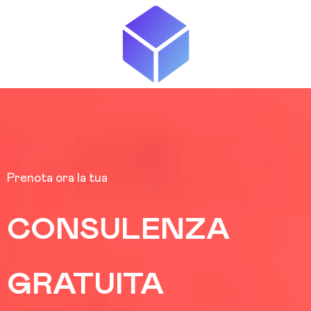
Prenota ora la tua
CONSULENZA
GRATUITA